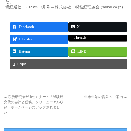
た。
税経通信 2023年12月号 – 株式会社 税務経理協会 (zeikei.co.jp)
Facebook
X
Threads
Bluesky
Hatena
LINE
Copy
←
税務研究会Webセミナーの「試験研
年末年始の営業のご案内
→
究費の会計と税務」をリニューアル収
録・ホームページにアップされまし
た。